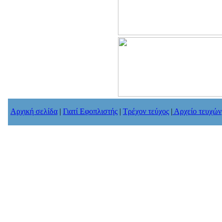
Αρχική σελίδα
|
Γιατί Εφοπλιστής
|
Τρέχον τεύχος
|
Αρχείο τευχών