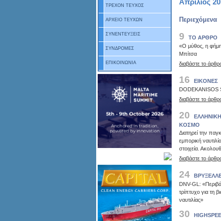
Απρίλιος 20
ΤΡΕΧΟΝ ΤΕΥΧΟΣ
Περιεχόμενα
ΑΡΧΕΙΟ ΤΕΥΧΩΝ
9
ΣΥΝΕΝΤΕΥΞΕΙΣ
ΤΟ ΑΡΘΡΟ
«Ο μύθος, η φήμη
ΣΥΝΔΡΟΜΕΣ
Μπίτσα
ΕΠΙΚΟΙΝΩΝΙΑ
διαβάστε το άρθρ
16
ΕΙΚΟΝΕΣ
DODEKANISOS 
διαβάστε το άρθρ
20
ΕΛΛΗΝΙΚΗ
ΚΟΣΜΟ
Διατηρεί την παγ
εμπορική ναυτιλί
στοιχεία. Ακολου
διαβάστε το άρθρ
24
ΒΡΥΞΕΛΛΕ
DNV-GL: «Περιβάλ
τρίπτυχο για τη 
ναυτιλίας»
30
HIGHSPEE