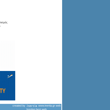
ετισμός
ν
created by
www.inertia.gr
web
hosting
best web