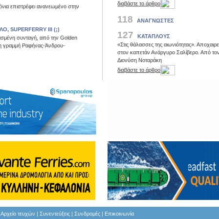
διαβάστε το άρθρο
όνια επιστρέφει ανανεωμένο στην
118
ΑΝΑΓΝΩΣΤΕΣ
Ο, SUPERFERRY III (;)
127
ΚΑΤΑΠΛΟΥΣ
ασμένη συνταγή, από την Golden
«Στις θάλασσες της αιωνιότητας». Αποχαιρ
 τη γραμμή Ραφήνας-Άνδρου-
στον καπετάν Ανάργυρο Σαλίβερο. Από το
Διονύση Νοταράκη
διαβάστε το άρθρο
Αρχείο τευχών
|
Συνεντεύξεις
|
Συνδρομές
|
Επικοινωνία