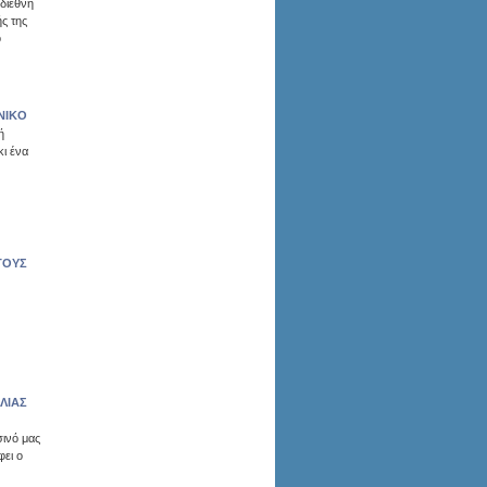
 διεθνή
ς της
ο
ΩΝΙΚΟ
ή
κι ένα
ΤΟΥΣ
ΛΙΑΣ
σινό μας
φει ο