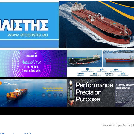
Είστε εδώ:
Εφοπλιστής
| 