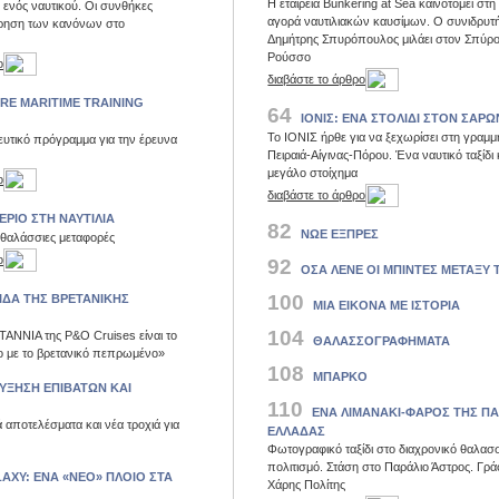
Η εταιρεία Bunkering at Sea καινοτομεί στη
 ενός ναυτικού. Οι συνθήκες
αγορά ναυτιλιακών καυσίμων. Ο συνιδρυτή
τήρηση των κανόνων στο
Δημήτρης Σπυρόπουλος μιλάει στον Σπύρ
Ρούσσο
ο
διαβάστε το άρθρο
E MARITIME TRAINING
64
ΙΟΝΙΣ: EΝΑ ΣΤΟΛΙΔΙ ΣΤΟΝ ΣΑΡ
Το ΙΟΝΙΣ ήρθε για να ξεχωρίσει στη γραμμ
υτικό πρόγραμμα για την έρευνα
Πειραιά-Αίγινας-Πόρου. Ένα ναυτικό ταξίδι 
μεγάλο στοίχημα
ο
διαβάστε το άρθρο
ΕΡΙΟ ΣΤΗ ΝΑΥΤΙΛΙΑ
82
ΝΩΕ ΕΞΠΡΕΣ
 θαλάσσιες μεταφορές
ο
92
ΟΣΑ ΛΕΝΕ ΟΙ ΜΠΙΝΤΕΣ ΜΕΤΑΞΥ 
100
ΙΔΑ ΤΗΣ ΒΡΕΤΑΝΙΚΗΣ
ΜΙΑ ΕΙΚΟΝΑ ΜΕ ΙΣΤΟΡΙΑ
104
TANNIA της P&O Cruises είναι το
ΘΑΛΑΣΣΟΓΡΑΦΗΜΑΤΑ
ο με το βρετανικό πεπρωμένο»
108
ΜΠΑΡΚΟ
ΑΥΞΗΣΗ ΕΠΙΒΑΤΩΝ ΚΑΙ
110
ΕΝΑ ΛΙΜΑΝΑΚΙ-ΦΑΡΟΣ ΤΗΣ ΠΑ
ά αποτελέσματα και νέα τροχιά για
ΕΛΛΑΔΑΣ
Φωτογραφικό ταξίδι στο διαχρονικό θαλασ
πολιτισμό. Στάση στο Παράλιο Άστρος. Γρά
ΑXY: ΕΝΑ «ΝΕΟ» ΠΛΟΙΟ ΣΤΑ
Χάρης Πολίτης