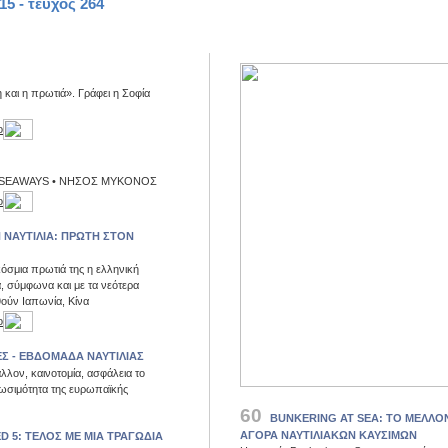
15 - τεύχος 264
 και η πρωτιά». Γράφει η Σοφία
ο
SEAWAYS • ΝΗΣΟΣ ΜΥΚΟΝΟΣ
ο
 ΝΑΥΤΙΛΙΑ: ΠΡΩΤΗ ΣΤΟΝ
κόσμια πρωτιά της η ελληνική
α, σύμφωνα και με τα νεότερα
θούν Ιαπωνία, Κίνα
ο
Σ - ΕΒΔΟΜΑΔΑ ΝΑΥΤΙΛΙΑΣ
λον, καινοτομία, ασφάλεια το
βιωσιμότητα της ευρωπαϊκής
60
BUNKERING AT SEA: ΤΟ ΜΕΛΛΟ
ΑΓΟΡΑ ΝΑΥΤΙΛΙΑΚΩΝ ΚΑΥΣΙΜΩΝ
D 5: TΕΛΟΣ ΜΕ ΜΙΑ ΤΡΑΓΩΔΙΑ