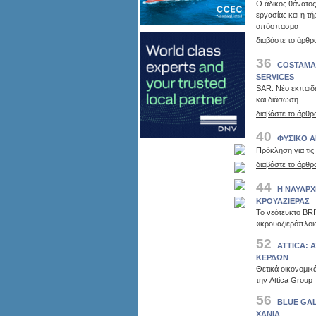
Ο άδικος θάνατος
εργασίας και η 
απόσπασμα
διαβάστε το άρθρ
36
COSTAMAR
SERVICES
SAR: Νέο εκπαιδε
και διάσωση
διαβάστε το άρθρ
40
ΦΥΣΙΚΟ Α
Πρόκληση για τις
διαβάστε το άρθρ
44
Η ΝΑΥΑΡΧ
ΚΡΟΥΑΖΙΕΡΑΣ
Το νεότευκτο BRI
«κρουαζιερόπλοι
52
ATTICA: 
ΚΕΡΔΩΝ
Θετικά οικονομικ
την Attica Group
56
BLUE GAL
ΧΑΝΙΑ