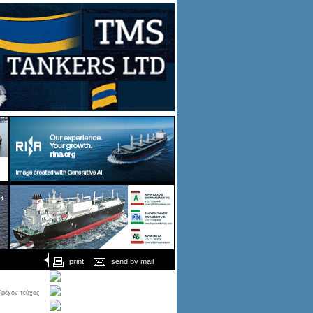
print
send by mail
Τρέχον τεύχος