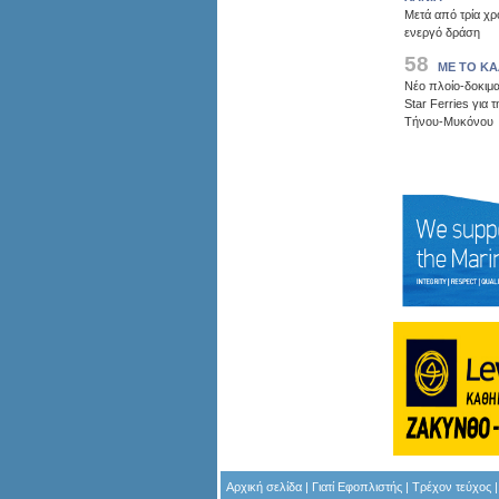
Μετά από τρία χρ
ενεργό δράση
58
ΜΕ ΤΟ ΚΑΛ
Νέο πλοίο-δοκιμ
Star Ferries για
Τήνου-Μυκόνου
Αρχική σελίδα
|
Γιατί Εφοπλιστής
|
Τρέχον τεύχος
|