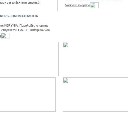
s» για το βέλτιστο ψηφιακό
διαβάστε το άρθρο
LKERS • ΟΝΟΜΑΤΟΔΟΣΙΑ
 KERYNΙΑ. Παραλαβές ιστορικής
 εταιρεία του Πόλυ Β. Χατζηιωάννου
ο