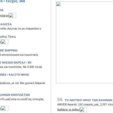
4 • τεύχος 368
ΝΑ
εχόμενα
ΘΑΛΑΣΣΑ
υτιλία. Αγώνας να μη σταματήσει ο
ράτης Τίγκος
ο
RE SHIPPING
ά αποτελέσματα και προοπτικές
 ΝΗΣΙΩN ΜΑΡΣΑΛ • IRI
τας και ποσότητας. Με 5.600 πλοία
INES • ΚΑΙ ΣΤΗ ΜΗΛΟ
άκλειο, με την ίδια χρονική διάρκεια
ΛΛΗΝΩΝ ΕΦΟΠΛΙΣΤΩΝ
56
Το μαζί είναι το κλειδί της επιτυχίας
ΤΟ ΝΑΥΤΙΚΟ ΗΘΟΣ ΤΩΝ ΕΛΛΗΝΩΝ
AMVER Awards: 192 εταιρείες μας, 2.057 πλο
ο
διαβάστε το άρθρο