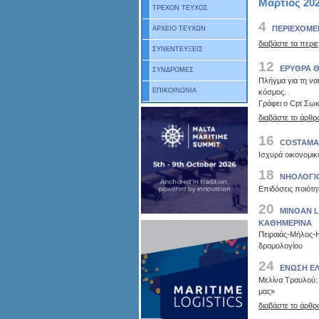
Μάρτιος 202
ΤΡΕΧΟΝ ΤΕΥΧΟΣ
4
ΠΕΡΙΕΧΟΜΕ
ΑΡΧΕΙΟ ΤΕΥΧΩΝ
διαβάστε τα περι
ΣΥΝΕΝΤΕΥΞΕΙΣ
12
ΕΡΥΘΡΑ 
ΣΥΝΔΡΟΜΕΣ
Πλήγμα για τη να
ΕΠΙΚΟΙΝΩΝΙΑ
κόσμος.
Γράφει ο Cpt Σωκ
διαβάστε το άρθρ
16
COSTAMA
Ισχυρά οικονομικ
18
ΝΗΟΛΟΓΙΟ
Επιδόσεις ποιότη
20
MINOAN L
ΚΑΘΗΜΕΡΙΝΑ
Πειραιάς-Μήλος-Ηρ
δρομολογίου
24
ΕΝΩΣΗ Ε
Μελίνα Τραυλού: «
μας»
διαβάστε το άρθρ