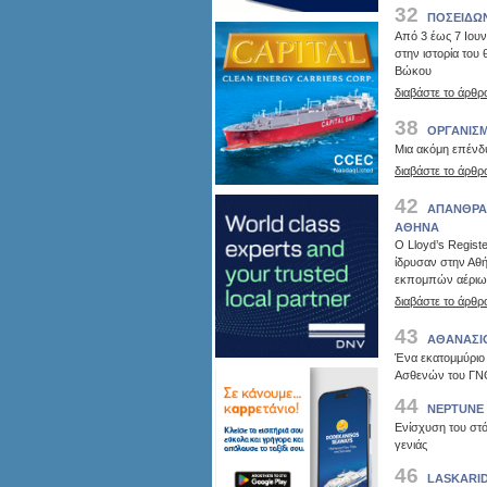
32
ΠΟΣΕΙΔΩΝ
Από 3 έως 7 Ιουν
στην ιστορία του
Βώκου
διαβάστε το άρθρ
38
ΟΡΓΑΝΙΣΜ
Μια ακόμη επένδυ
διαβάστε το άρθρ
42
ΑΠΑΝΘΡΑΚ
ΑΘΗΝΑ
Ο Lloyd’s Registe
ίδρυσαν στην Αθή
εκπομπών αέρι
διαβάστε το άρθρ
43
ΑΘΑΝΑΣΙΟ
Ένα εκατομμύριο
Ασθενών του ΓΝ
44
NEPTUNE 
Ενίσχυση του στό
γενιάς
46
LASKARID