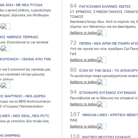
64
ΙΑ 2024 • ΜΕ ΝΕΑ ΠΥΞΙΔΑ
ΠΑΓΚΟΣΜΙΟΙ ΕΛΛΗΝΕΣ ΧΙΩΤΕΣ
ίου η φετινή έκθεση, η μεγαλύτερη
ΣΤ. ΚΡΙΜΙΖΗΣ, ΣΥΜΕΩΝ ΠΑΛΗΟΣ, ΠΑΝΑΓΙ
 θεσμού. Δηλώσεις του Θεόδωρου
ΤΣΑΚΟΣ
Ναυτιλιακή Λέσχη Χίων: Από το σύμπαν της Χ
ο
σύμπαν των θαλασσών και του Διαστήματος
διαβάστε το άρθρο
ΟΣ ΛΙΜΕΝΟΣ ΠΕΙΡΑΙΩΣ
72
ση: Επεκτείνεται το car terminal
ΠΕΠΕΝ • ΝΕΑ ΑΡΧΗ ΜΕ ΠΛΗΡΗ ΑΤΖ
ο
Υπό την ηγεσία του νέου προέδρου Cpt Πανα
Γιγή
ΟΠΟΙΗΣΗ • ΞΕΚΙΝΑ ΑΠΟ ΤΗΝ
διαβάστε το άρθρο
80
r και 5 κολοσσοί της ναυτιλίας μας
ICON OF THE SEAS • ΤΟ ΑΠΟΚΟΡ
να ναυτιλιακό κέντρο μείωσης
Το μεγαλύτερο mega κρουαζιερόπλοιο ανήκει
ων ρύπων
διαβάστε το άρθρο
ο
94
ΙΣΤΙΟΦΟΡΟ ΕΥΓΕΝΙΟΣ ΕΥΓΕΝΙΔΗΣ
Σ ΜΑΡΤΙΝΟΣ • ΝΕΑ ΔΩΡΕΑ
Πρωτοβουλία για τη διάσωση του ιστορικού π
 ευρώ για τη ΜΕΘ Αναπνευστικών
διαβάστε το άρθρο
Θ «Γεώργιος Παπανικολάου»
107
MINOAN LINES • ΚΡΗΤΙΚΟ ΜΕΝΟ
LINES • ΝΕΟ DEAL, ΝΕΑ PCTC
ΠΛΩ
λου με επιπλέον δύο πλοία νέας
διαβάστε το άρθρο
110
IS SHIPPING
ΝΑΥΤΙΚΟ ΜΟΥΣΕΙΟ ΕΛΛΑΔΟΣ