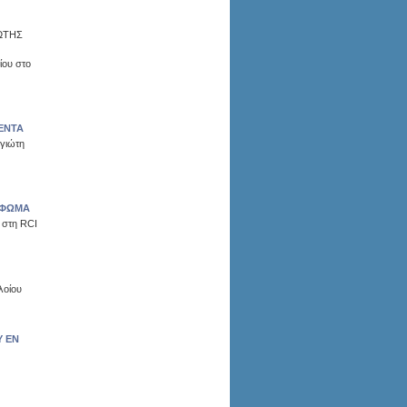
ΩΤΗΣ
ίου στο
ΕΝΤΑ
γιώτη
ΥΦΩΜΑ
 στη RCI
λοίου
Υ ΕΝ