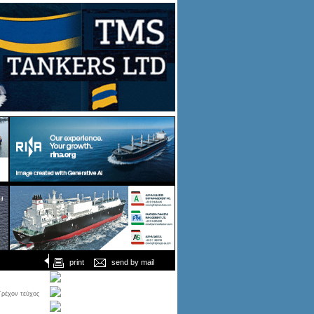
print
send by mail
Τρέχον τεύχος