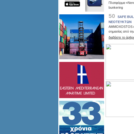
Πλατφόρμα «Nereu
bunkering
50
SAFE BU
ΝΕΟΤΕΥΚΤΩΝ
ΑMMOXOSTOS και
σημασίας από την
διαβάστε το άρθρ