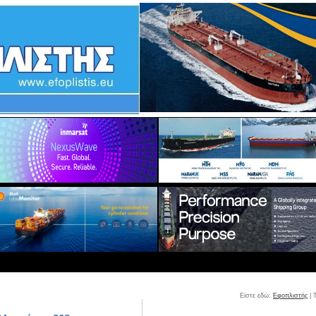
Είστε εδώ:
Εφοπλιστής
| 