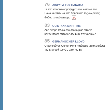
76
ΔΙΩΡΥΓΑ ΤΟΥ ΠΑΝΑΜΑ
Σε ένα ιστορικό δημοψήφισμα οι κάτοικοι του
Παναμά είπαν ναι στη διεύρυνση της διώρυγας
διαβάστε απόσπασμα
83
QUINTANA MARITIME
Δύο ακόμη πλοία στο στόλο μιας από τις
μεγαλύτερες εταιρείες dry bulk παγκοσμίως
85
GERMANISCHER LLOYD
O μεγιστάνας Gunter Herz κατάφερε να αποτρέψει
την εξαγορά του GL από τον BV