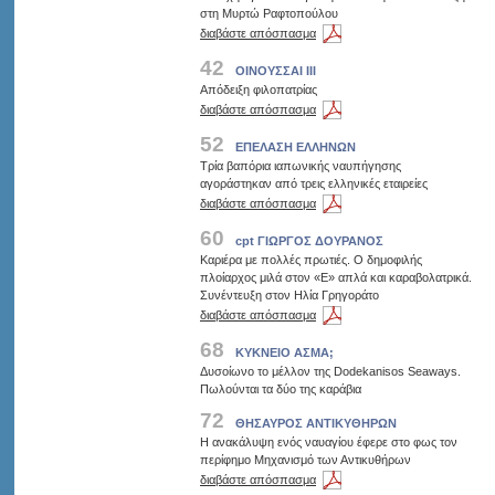
στη Μυρτώ Ραφτοπούλου
διαβάστε απόσπασμα
42
ΟΙΝΟΥΣΣΑΙ ΙΙΙ
Απόδειξη φιλοπατρίας
διαβάστε απόσπασμα
52
ΕΠΕΛΑΣΗ ΕΛΛΗΝΩΝ
Τρία βαπόρια ιαπωνικής ναυπήγησης
αγοράστηκαν από τρεις ελληνικές εταιρείες
διαβάστε απόσπασμα
60
cpt ΓΙΩΡΓΟΣ ΔΟΥΡΑΝΟΣ
Καριέρα με πολλές πρωτιές. Ο δημοφιλής
πλοίαρχος μιλά στον «Ε» απλά και καραβολατρικά.
Συνέντευξη στον Ηλία Γρηγοράτο
διαβάστε απόσπασμα
68
ΚΥΚΝΕΙΟ ΑΣΜΑ;
Δυσοίωνο το μέλλον της Dodekanisos Seaways.
Πωλούνται τα δύο της καράβια
72
ΘΗΣΑΥΡΟΣ ΑΝΤΙΚΥΘΗΡΩΝ
Η ανακάλυψη ενός ναυαγίου έφερε στο φως τον
περίφημο Μηχανισμό των Αντικυθήρων
διαβάστε απόσπασμα