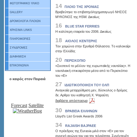
ΦΩΤΟΓΡΑΦΙΚΟ ΥΛΙΚΟ
14
ΠΛΟΙΟ ΤΗΣ ΧΡΟΝΙΑΣ
Βραβεύτηκε το επιβατηγό/οχηματαγωγό ΝΗΣΟΣ
GALLERY
ΜΥΚΟΝΟΣ της HSW. Δικαίως
ΔΡΟΜΟΛΟΓΙΑ ΠΛΟΙΩΝ
16
ΒLUE STAR FERRIES
ΧΡΗΣΙΜΑ LINKS
Η καλύτερη εταιρεία του 2006. Δικαίως
18
ΠΛΗΡΟΦΟΡΙΕΣ
ΑΙΟΛΟΣ ΚΕΝΤΕΡΗΣ
Τον χειμώνα στην Ερυθρά Θάλασσα. Tο καλοκαίρι
ΣΥΝΔΡΟΜΕΣ
στην Ελλάδα;
ΔΙΑΦΗΜΙΣΗ
20
ΠΕΡΙΣΚΟΠΙΟ
«Σκοτεινό το μέλλον της ευρωπαϊκής ναυτιλίας». Η
ΕΠΙΚΟΙΝΩΝΙΑ
ναυτιλιακή επικαιρότητα μέσα από το Περισκόπιο
του «Ε»
ο καιρός στον Πειραιά
27
ΙΔΙΩΤΙΚΟΠΟΙΗΣΗ ΤΟΥ ΟΛΠ
Αναγκαία μεταρρύθμιση μεν, δύσκολος ο δρόμος
δε. Αρθρο του καθηγητή Χ. Ψαραύτη
διαβάστε απόσπασμα
Forecast
Satellite
30
ΒΡΑΒΕΙΑ ΕΛΛΗΝΩΝ
Lloyd's List Greek Awards 2006
34
RAJAISH BAJPAEE
O πρόεδρος της Eurasia μιλά στον «E» για τον
συνεχή αγώνα του για την τελειότητα. Συνέντευξη