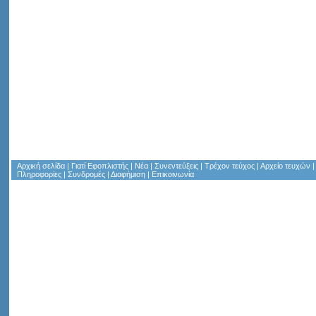
Αρχική σελίδα
|
Γιατί Εφοπλιστής
|
Νέα
|
Συνεντεύξεις
|
Τρέχον τεύχος
|
Αρχείο τευχών
Πληροφορίες
|
Συνδρομές
|
Διαφήμιση
|
Επικοινωνία