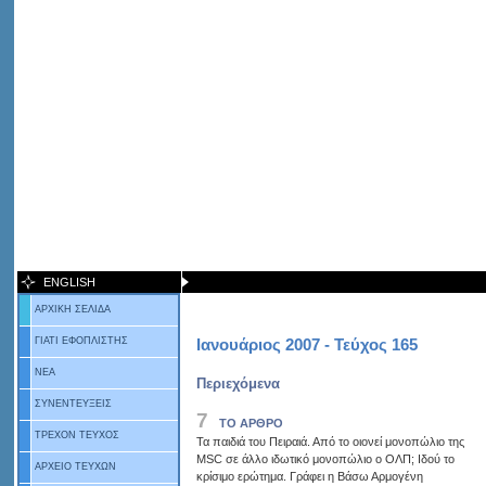
ENGLISH
ΑΡΧΙΚΗ ΣΕΛΙΔΑ
ΓΙΑΤΙ ΕΦΟΠΛΙΣΤΗΣ
Ιανουάριος 2007 - Τεύχος 165
ΝΕΑ
Περιεχόμενα
ΣΥΝΕΝΤΕΥΞΕΙΣ
7
ΤΟ ΑΡΘΡΟ
ΤΡΕΧΟΝ ΤΕΥΧΟΣ
Τα παιδιά του Πειραιά. Από το οιονεί μονοπώλιο της
MSC σε άλλο ιδωτικό μονοπώλιο ο ΟΛΠ; Iδού το
ΑΡΧΕΙΟ ΤΕΥΧΩΝ
κρίσιμο ερώτημα. Γράφει η Βάσω Αρμογένη