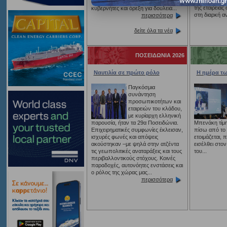
του κόσμου.
Μπεζαντάκου, νέο δ.σ., νέοι
της εταιρείας
κυβερνήτες και όρεξη για δουλειά...
στη διαρκή α
περισσότερα
δείτε όλα τα νέα
ΠΟΣΕΙΔΩΝΙΑ 2026
Ναυτιλία σε πρώτο ρόλο
Η ημέρα τ
Παγκόσμια
συνάντηση
προσωπικοτήτων και
εταιρειών του κλάδου,
με κυρίαρχη ελληνική
παρουσία, ήταν τα 29α Ποσειδώνια.
Μπενάκη τίμ
Επιχειρηματικές συμφωνίες έκλεισαν,
πίσω από το 
ισχυρές φωνές και απόψεις
ετοιμάζεται, 
ακούστηκαν –με ψηλά στην ατζέντα
εισέλθει στο
τις γεωπολιτικές αναταράξεις και τους
του...
περιβαλλοντικούς στόχους. Κοινές
παραδοχές, αυτονόητες ενστάσεις και
ο ρόλος της χώρας μας...
περισσότερα