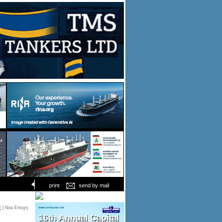
print
send by mail
ς
| Νέα Εποχή