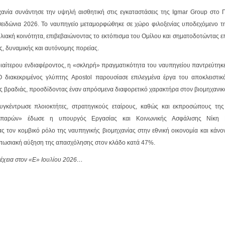
ανία συνάντησε την υψηλή αισθητική στις εγκαταστάσεις της Igmar Group στο 
ειδώνια 2026. Το ναυπηγείο μεταμορφώθηκε σε χώρο φιλοξενίας υποδεχόμενο τ
τιλιακή κοινότητα, επιβεβαιώνοντας το εκτόπισμα του Ομίλου και σηματοδοτώντας ε
ς, δυναμικής και αυτόνομης πορείας.
ιδιαίτερου ενδιαφέροντος, η «σκληρή» πραγματικότητα του ναυπηγείου παντρεύτηκ
Ο διακεκριμένος γλύπτης Apostol παρουσίασε επιλεγμένα έργα του αποκλειστικ
ς βραδιάς, προσδίδοντας έναν απρόσμενα διαφορετικό χαρακτήρα στον βιομηχανικ
γκέντρωσε πλοιοκτήτες, στρατηγικούς εταίρους, καθώς και εκπροσώπους της 
«παρών» έδωσε η υπουργός Εργασίας και Κοινωνικής Ασφάλισης Νίκη 
ς τον κομβικό ρόλο της ναυπηγικής βιομηχανίας στην εθνική οικονομία και κάνον
υπωσιακή αύξηση της απασχόλησης στον κλάδο κατά 47%.
νέχεια στον «Ε» Ιουλίου 2026…