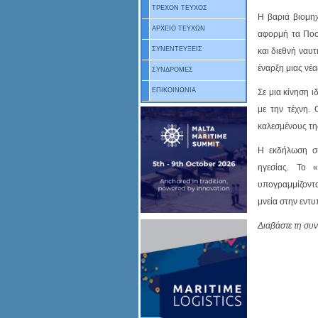
ΤΡΕΧΟΝ ΤΕΥΧΟΣ
Η βαριά βιομηχ
ΑΡΧΕΙΟ ΤΕΥΧΩΝ
αφορμή τα Ποσ
ΣΥΝΕΝΤΕΥΞΕΙΣ
και διεθνή ναυ
έναρξη μιας νέα
ΣΥΝΔΡΟΜΕΣ
ΕΠΙΚΟΙΝΩΝΙΑ
Σε μια κίνηση 
με την τέχνη. 
καλεσμένους τη
Η εκδήλωση συ
ηγεσίας. Το 
υπογραμμίζοντα
μνεία στην εντ
Διαβάστε τη συ