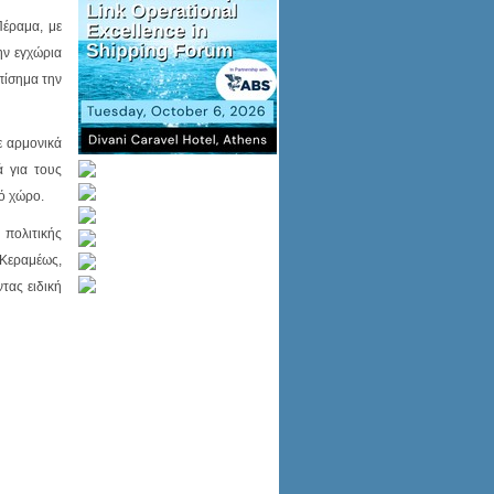
Πέραμα, με
ην εγχώρια
πίσημα την
ε αρμονικά
ά για τους
ό χώρο.
πολιτικής
Κεραμέως,
τας ειδική