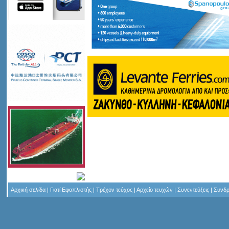
Αρχική σελίδα
|
Γιατί Εφοπλιστής
|
Τρέχον τεύχος
|
Αρχείο τευχών
|
Συνεντεύξεις
|
Συνδρ