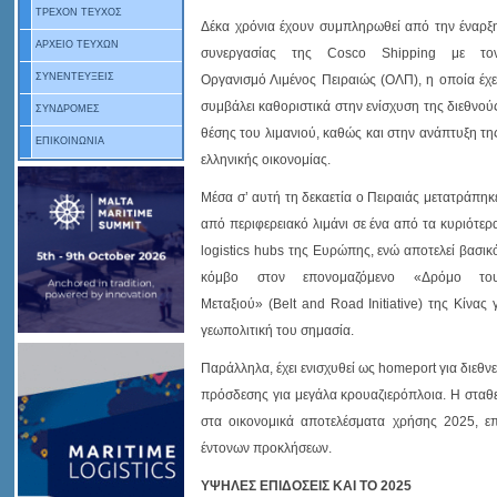
ΤΡΕΧΟΝ ΤΕΥΧΟΣ
Δέκα χρόνια έχουν συμπληρωθεί από την έναρξ
ΑΡΧΕΙΟ ΤΕΥΧΩΝ
συνεργασίας της Cosco Shipping με το
ΣΥΝΕΝΤΕΥΞΕΙΣ
Οργανισμό Λιμένος Πειραιώς (ΟΛΠ), η οποία έχε
συμβάλει καθοριστικά στην ενίσχυση της διεθνού
ΣΥΝΔΡΟΜΕΣ
θέσης του λιμανιού, καθώς και στην ανάπτυξη τη
ΕΠΙΚΟΙΝΩΝΙΑ
ελληνικής οικονομίας.
Μέσα σ’ αυτή τη δεκαετία ο Πειραιάς μετατράπηκ
από περιφερειακό λιμάνι σε ένα από τα κυριότερ
logistics hubs της Ευρώπης, ενώ αποτελεί βασικ
κόμβο στον επονομαζόμενο «Δρόμο το
Μεταξιού» (Belt and Road Initiative) της Κίνας
γεωπολιτική του σημασία.
Παράλληλα, έχει ενισχυθεί ως homeport για διεθνε
πρόσδεσης για μεγάλα κρουαζιερόπλοια. Η σταθ
στα οικονομικά αποτελέσματα χρήσης 2025, επ
έντονων προκλήσεων.
ΥΨΗΛΕΣ ΕΠΙΔΟΣΕΙΣ ΚΑΙ ΤΟ 2025