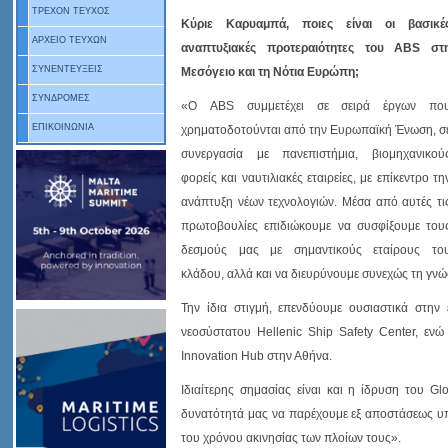
ΤΡΕΧΟΝ ΤΕΥΧΟΣ
Kύριε Καρυαμπά, ποιες είναι οι βασικέ
ΑΡΧΕΙΟ ΤΕΥΧΩΝ
αναπτυξιακές προτεραιότητες του ABS στ
ΣΥΝΕΝΤΕΥΞΕΙΣ
Μεσόγειο και τη Νότια Ευρώπη;
ΣΥΝΔΡΟΜΕΣ
«Ο ABS συμμετέχει σε σειρά έργων πο
ΕΠΙΚΟΙΝΩΝΙΑ
χρηματοδοτούνται από την Ευρωπαϊκή Ένωση, σ
συνεργασία με πανεπιστήμια, βιομηχανικού
φορείς και ναυτιλιακές εταιρείες, με επίκεντρο τη
ανάπτυξη νέων τεχνολογιών. Μέσα από αυτές τι
πρωτοβουλίες επιδιώκουμε να συσφίξουμε του
δεσμούς μας με σημαντικούς εταίρους το
κλάδου, αλλά και να διευρύνουμε συνεχώς τη γνώ
Την ίδια στιγμή, επενδύουμε ουσιαστικά στην
νεοσύστατου Hellenic Ship Safety Center, εν
Innovation Hub στην Αθήνα.
Ιδιαίτερης σημασίας είναι και η ίδρυση του Gl
δυνατότητά μας να παρέχουμε εξ αποστάσεως υπ
του χρόνου ακινησίας των πλοίων τους».