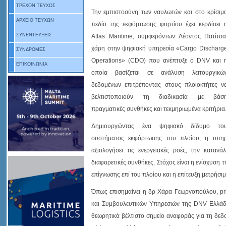
ΤΡΕΧΟΝ ΤΕΥΧΟΣ
Την εμπιστοσύνη των ναυλωτών και στο κρίσιμ
ΑΡΧΕΙΟ ΤΕΥΧΩΝ
πεδίο της εκφόρτωσης φορτίου έχει κερδίσει 
ΣΥΝΕΝΤΕΥΞΕΙΣ
Atlas Maritime, συμφερόντων Λέοντος Πατίτσα
χάρη στην ψηφιακή υπηρεσία «Cargo Discharg
ΣΥΝΔΡΟΜΕΣ
Operations» (CDO) που ανέπτυξε ο DNV και 
ΕΠΙΚΟΙΝΩΝΙΑ
οποία βασίζεται σε ανάλυση λειτουργικώ
δεδομένων επιτρέποντας στους πλοιοκτήτες ν
βελτιστοποιούν τη διαδικασία με βάσ
πραγματικές συνθήκες και τεκμηριωμένα κριτήρια
Δημιουργώντας ένα ψηφιακό δίδυμο το
συστήματος εκφόρτωσης του πλοίου, η υπηρε
αξιολογήσει τις ενεργειακές ροές, την κατ
διαφορετικές συνθήκες. Στόχος είναι η ενίσχυση τ
επίγνωσης επί του πλοίου και η επίτευξη μετρήσ
Όπως επισημαίνει η δρ Χάρα Γεωργοπούλου, pri
και Συμβουλευτικών Υπηρεσιών της DNV Ελλάδα
θεωρητικά βέλτιστο σημείο αναφοράς για τη δεδ