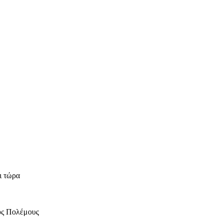
ι τώρα
ύς Πολέμους