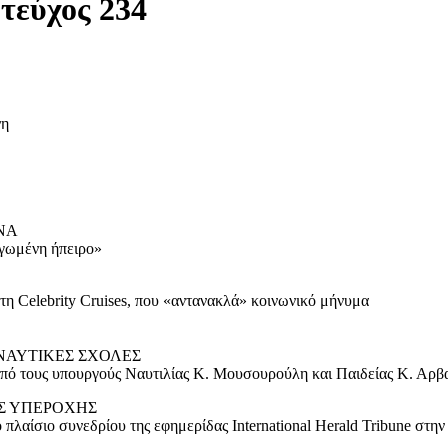
 τεύχος 234
νη
ΝΑ
αγωμένη ήπειρο»
η Celebrity Cruises, που «αντανακλά» κοινωνικό μήνυμα
 ΝΑΥΤΙΚΕΣ ΣΧΟΛΕΣ
από τους υπουργούς Ναυτιλίας Κ. Μουσουρούλη και Παιδείας Κ. Αρβ
Σ ΥΠΕΡΟΧΗΣ
 πλαίσιο συνεδρίου της εφημερίδας International Herald Tribune στη