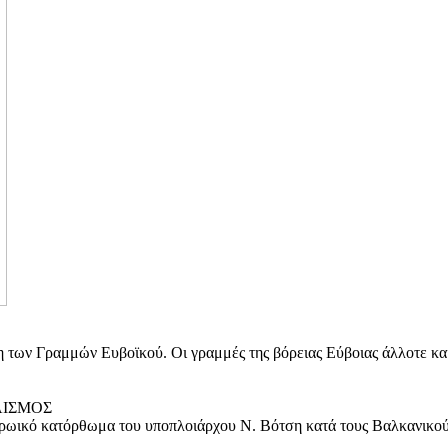
δη των Γραμμών Ευβοϊκού. Οι γραμμές της βόρειας Εύβοιας άλλοτε κα
ΛΙΣΜΟΣ
ηρωικό κατόρθωμα του υποπλοιάρχου Ν. Βότση κατά τους Βαλκανικο