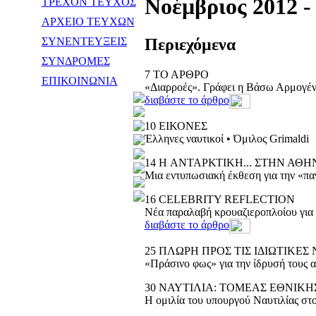
Νοέμβριος 2012 -
ΤΡΕΧΟΝ ΤΕΥΧΟΣ
ΑΡΧΕΙΟ ΤΕΥΧΩΝ
ΣΥΝΕΝΤΕΥΞΕΙΣ
Περιεχόμενα
ΣΥΝΔΡΟΜΕΣ
7
ΤΟ ΑΡΘΡΟ
ΕΠΙΚΟΙΝΩΝΙΑ
«Διαρροές». Γράφει η Βάσω Αρμογέ
διαβάστε το άρθρο
10
ΕΙΚΟΝΕΣ
Έλληνες ναυτικοί • Όμιλος Grimaldi
14
H ΑΝΤΑΡΚΤΙΚΗ... ΣΤΗΝ ΑΘΗ
Μια εντυπωσιακή έκθεση για την «π
16
CELEBRITY REFLECTION
Νέα παραλαβή κρουαζιεροπλοίου για τ
διαβάστε το άρθρο
25
ΠΛΩΡΗ ΠΡΟΣ ΤΙΣ ΙΔΙΩΤΙΚΕΣ
«Πράσινο φως» για την ίδρυσή τους 
30
ΝΑΥΤΙΛΙΑ: ΤΟΜΕΑΣ ΕΘΝΙΚΗ
Η ομιλία του υπουργού Ναυτιλίας στο