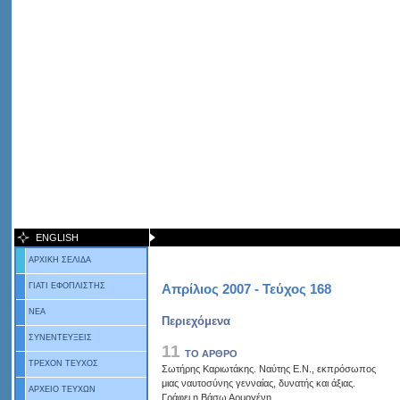
ENGLISH
ΑΡΧΙΚΗ ΣΕΛΙΔΑ
ΓΙΑΤΙ ΕΦΟΠΛΙΣΤΗΣ
Απρίλιος 2007 - Τεύχος 168
ΝΕΑ
Περιεχόμενα
ΣΥΝΕΝΤΕΥΞΕΙΣ
11
ΤΟ ΑΡΘΡΟ
ΤΡΕΧΟΝ ΤΕΥΧΟΣ
Σωτήρης Καριωτάκης. Ναύτης Ε.Ν., εκπρόσωπος
μιας ναυτοσύνης γενναίας, δυνατής και άξιας.
ΑΡΧΕΙΟ ΤΕΥΧΩΝ
Γράφει η Βάσω Αρμογένη