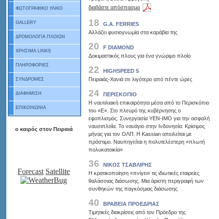
διαβάστε απόσπασμα
ΦΩΤΟΓΡΑΦΙΚΟ ΥΛΙΚΟ
18
GALLERY
G.A. FERRIES
Αλλάζει φυσιογνωμία στα καράβια της
ΔΡΟΜΟΛΟΓΙΑ ΠΛΟΙΩΝ
20
F DIAMOND
ΧΡΗΣΙΜΑ LINKS
Δοκιμαστικός πλους για ένα γνώριμο πλοίο
ΠΛΗΡΟΦΟΡΙΕΣ
22
HIGHSPEED 5
Πειραιάς-Χανιά σε λιγότερο από πέντε ώρες
ΣΥΝΔΡΟΜΕΣ
24
ΔΙΑΦΗΜΙΣΗ
ΠΕΡΙΣΚΟΠΙΟ
Η ναυτιλιακή επικαιρότητα μέσα από το Περισκόπιο
ΕΠΙΚΟΙΝΩΝΙΑ
του «Ε». Στο πλευρό της κυβέρνησης ο
εφοπλισμός. Συνεργασία ΥΕΝ-ΙΜΟ για την ασφαλή
ναυσιπλοΐα. Το ναυάγιο στην Ινδονησία. Κρίσιμος
ο καιρός στον Πειραιά
μήνας για τον ΟΛΠ. Η Kassian απειλείται με
πρόστιμο. Ναυπηγείται η πολυτελέστερη «πλωτή
πολυκατοικία»
36
NIKOΣ ΤΣΑΒΛΙΡΗΣ
Forecast
Satellite
Η κρατικοποίηση «πνίγει» τις ιδιωτικές εταιρείες
θαλάσσιας διάσωσης. Μια άριστη περιγραφή των
συνθηκών της παγκόσμιας διάσωσης
40
ΒΡΑΒΕΙΑ ΠΡΟΕΔΡΙΑΣ
Τιμητικές διακρίσεις από τον Πρόεδρο της