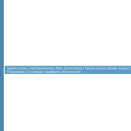
Αρχική σελίδα
|
Γιατί Εφοπλιστής
|
Νέα
|
Συνεντεύξεις
|
Τρέχον τεύχος
|
Αρχείο τευχών
Πληροφορίες
|
Συνδρομές
|
Διαφήμιση
|
Επικοινωνία