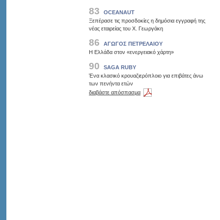
83
OCEANAUT
Ξεπέρασε τις προσδοκίες η δημόσια εγγραφή της
νέας εταιρείας του Χ. Γεωργάκη
86
ΑΓΩΓΟΣ ΠΕΤΡΕΛΑΙΟΥ
Η Ελλάδα στον «ενεργειακό χάρτη»
90
SAGA RUBY
Ένα κλασικό κρουαζιερόπλοιο για επιβάτες άνω
των πενήντα ετών
διαβάστε απόσπασμα