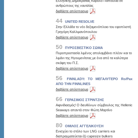
Ελληνικής Δημοκρατίας Κάρολο Παπούλια σε
ανθρώπους της ναυτιλίας
διαβάστε απόσπασμα
44
UNITED RESOLVE
Στην Ελλάδα το νέο δεξαμενόπλοιο του εφοπλιστή
Γρηγόρη Καλλιμανόπουλου
διαβάστε απόσπασμα
50
ΠΥΡΟΣΒΕΣΤΙΚΟ ΣΩΜΑ
Πυροπροστασία λιμένος απολαμβάνει πλέον και το
λιμάνι της Ηγουμενίτσας με ένα από τα καλύτερα
σκάφη του Π.Σ.
διαβάστε απόσπασμα
56
FINNLADY: ΤΟ ΜΕΓΑΛΥΤΕΡΟ Rο/Pax
ΑΠΟ ΤΗΝ FINNLINES
διαβάστε απόσπασμα
66
ΓΕΡΑΣΙΜΟΣ ΣΤΡΙΝΤΖΗΣ
Αιφνιδιασμός! Ο διευθύνων σύμβουλος της Hellenic
Seaways απαντά στον Φώτη Μαρτίνο
διαβάστε απόσπασμα
80
ΟΜΙΛΟΣ ΑΓΓΕΛΙΚΟΥΣΗ
Eνισχύει το στόλο των LNG carriers και
διαπραγματεύεται έξι capesize bulkers